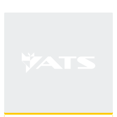
0009230442
В ОБРАНЕ
ПОСТАВИТИ ПИТАННЯ
ЗАХИСТ ВІД НАМОТУВАННЯ
Виробник/Бренд:
CLAAS
Наявність:
Немає в наявності, але доступне для замовлення у виробника
5 725 грн
з ПДВ: 6 870 грн
ДОДАТИ В КОШИК