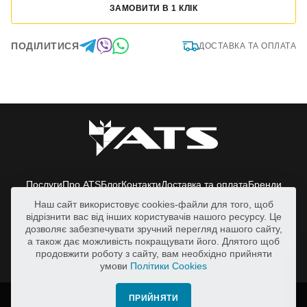
ЗАМОВИТИ В 1 КЛІК
ПОДІЛИТИСЯ
ДОСТАВКА ТА ОПЛАТА
Послуги
Про ATS
Блог
Контакти
Доставка та оплата
Бренди
Наш сайт використовує cookies-файли для того, щоб
Київська обл., Васильківський р-н.,
відрізнити вас від інших користувачів нашого ресурсу. Це
с.Путрівка, вул. Заводська, 2
дозволяє забезпечувати зручний перегляд нашого сайту,
svicharov@ats.in.ua
а також дає можливість покращувати його. Длятого щоб
продовжити роботу з сайту, вам необхідно прийняти
+38 050 388 98 38
умови
Політики Cookies
Всі права захищено. | © 2026 ATS
ПРИЙНЯТИ