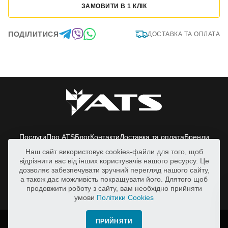
ЗАМОВИТИ В 1 КЛІК
ПОДІЛИТИСЯ
ДОСТАВКА ТА ОПЛАТА
Послуги
Про ATS
Блог
Контакти
Доставка та оплата
Бренди
Наш сайт використовує cookies-файли для того, щоб
Київська обл., Васильківський р-н.,
відрізнити вас від інших користувачів нашого ресурсу. Це
с.Путрівка, вул. Заводська, 2
дозволяє забезпечувати зручний перегляд нашого сайту,
svicharov@ats.in.ua
а також дає можливість покращувати його. Длятого щоб
продовжити роботу з сайту, вам необхідно прийняти
+38 050 388 98 38
умови
Політики Cookies
Всі права захищено. | © 2026 ATS
ПРИЙНЯТИ