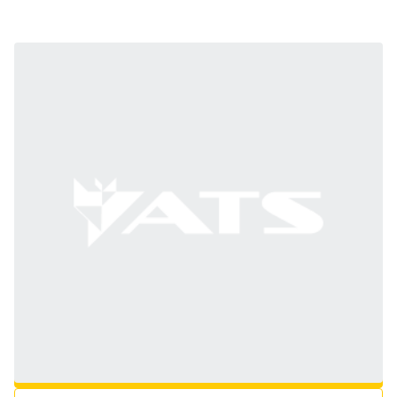
0018038411
В ОБРАНЕ
ПОСТАВИТИ ПИТАННЯ
ДВЕРІ
Виробник/Бренд:
CLAAS
Наявність:
Немає в наявності, але доступне для замовлення у виробника
23 221 грн
з ПДВ: 27 866 грн
ДОДАТИ В КОШИК