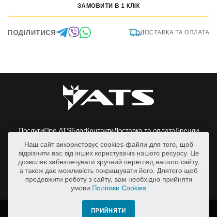
ЗАМОВИТИ В 1 КЛІК
ПОДІЛИТИСЯ
ДОСТАВКА ТА ОПЛАТА
Послуги
Про ATS
Блог
Контакти
Доставка та оплата
Бренди
Наш сайт використовує cookies-файли для того, щоб
Київська обл., Васильківський р-н.,
відрізнити вас від інших користувачів нашого ресурсу. Це
с.Путрівка, вул. Заводська, 2
дозволяє забезпечувати зручний перегляд нашого сайту,
svicharov@ats.in.ua
а також дає можливість покращувати його. Длятого щоб
продовжити роботу з сайту, вам необхідно прийняти
+38 050 388 98 38
умови
Політики Cookies
Всі права захищено. | © 2026 ATS
ПРИЙНЯТИ